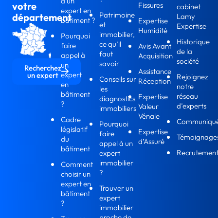
d'un
votre
Fissures
cabinet
expert en
Patrimoine
département
Lamy
bâtiment ?
Expertise
et
Expertise
Humidité
immobilier,
Pourquoi
Historique
ce qu’il
faire
Avis Avant
de la
faut
appel à
Acquisition
société
savoir
un
Recherchez
Assistance
expert
un expert
Rejoignez
Conseils sur
Réception
en
notre
les
bâtiment
réseau
Expertise
diagnostics
?
d’experts
Valeur
immobiliers
Vénale
Cadre
Communiqu
Pourquoi
législatif
Expertise
faire
Témoignage
du
d’Assuré
appel à un
bâtiment
Recrutemen
expert
immobilier
Comment
?
choisir un
expert en
Trouver un
bâtiment
expert
?
immobilier
proche de