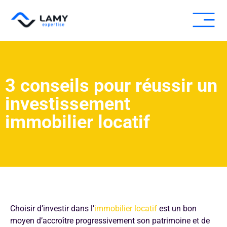
Expertise fissure
Expertise humid
Autres expe
Pour les pros
3 conseils pour réussir un
investissement
immobilier locatif
Choisir d’investir dans l’
immobilier locatif
est un bon
moyen d’accroître progressivement son patrimoine et de