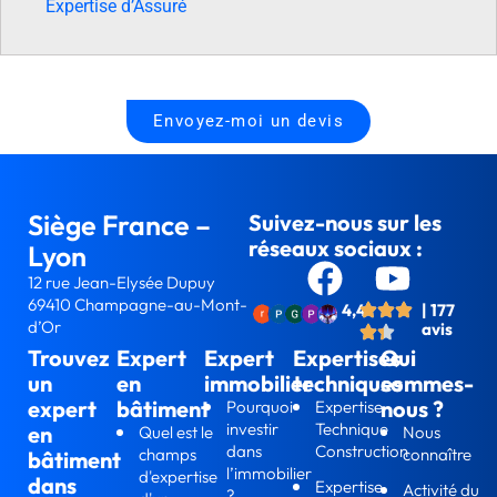
Expertise d’Assuré
Envoyez-moi un devis
Siège France –
Suivez-nous sur les
réseaux sociaux :
Lyon
12 rue Jean-Elysée Dupuy
69410 Champagne-au-Mont-
4,4
| 177
d’Or
avis
Trouvez
Expert
Expert
Expertises
Qui
un
en
immobilier
techniques
sommes-
expert
bâtiment
nous ?
Pourquoi
Expertise
investir
Technique
en
Quel est le
Nous
dans
Construction
champs
connaître
bâtiment
l’immobilier
d'expertise
dans
Expertise
Activité du
?