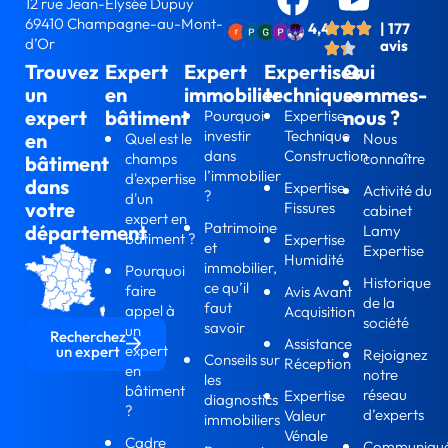
12 rue Jean-Elysée Dupuy
69410 Champagne-au-Mont-
4,4
| 177
d’Or
avis
Trouvez
Expert
Expert
Expertises
Qui
un
en
immobilier
techniques
sommes-
expert
bâtiment
nous ?
Pourquoi
Expertise
investir
Technique
en
Quel est le
Nous
dans
Construction
champs
connaître
bâtiment
l’immobilier
d'expertise
dans
Expertise
Activité du
?
d'un
votre
Fissures
cabinet
expert en
Patrimoine
département
Lamy
bâtiment ?
Expertise
et
Expertise
Humidité
immobilier,
Pourquoi
Historique
ce qu’il
faire
Avis Avant
de la
faut
appel à
Acquisition
société
savoir
un
Recherchez
Assistance
expert
un expert
Rejoignez
Conseils sur
Réception
en
notre
les
bâtiment
réseau
Expertise
diagnostics
?
d’experts
Valeur
immobiliers
Vénale
Cadre
Communiqu