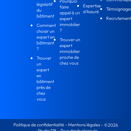
Pourquoi
législatif
Expertise
faire
Témoignage
du
d’Assuré
appel à un
bâtiment
Recrutemen
expert
immobilier
Comment
?
choisir un
expert en
Trouver un
bâtiment
expert
?
immobilier
proche de
Trouver
chez vous
un
expert
en
bâtiment
près de
chez
vous
Politique de confidentialité
–
Mentions légales
–
©2026
–
Studio218
– Tous droits réservés