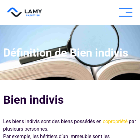
Expertise fissure
Expertise humid
Autres expe
Pour les pros
Définition de Bien indivis
Bien indivis
Les biens indivis sont des biens possédés en
copropriété
par
plusieurs personnes.
Par exemple, les héritiers d’un immeuble sont les