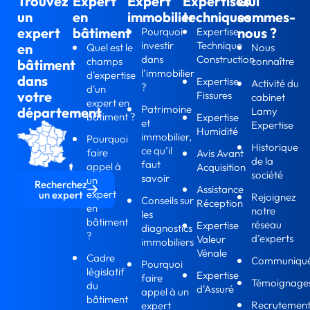
Trouvez
Expert
Expert
Expertises
Qui
un
en
immobilier
techniques
sommes-
expert
bâtiment
nous ?
Pourquoi
Expertise
investir
Technique
en
Quel est le
Nous
dans
Construction
champs
connaître
bâtiment
l’immobilier
d'expertise
dans
Expertise
Activité du
?
d'un
votre
Fissures
cabinet
expert en
Patrimoine
département
Lamy
bâtiment ?
Expertise
et
Expertise
Humidité
immobilier,
Pourquoi
Historique
ce qu’il
faire
Avis Avant
de la
faut
appel à
Acquisition
société
savoir
un
Recherchez
Assistance
expert
un expert
Rejoignez
Conseils sur
Réception
en
notre
les
bâtiment
réseau
Expertise
diagnostics
?
d’experts
Valeur
immobiliers
Vénale
Cadre
Communiqu
Pourquoi
législatif
Expertise
faire
Témoignage
du
d’Assuré
appel à un
bâtiment
Recrutemen
expert