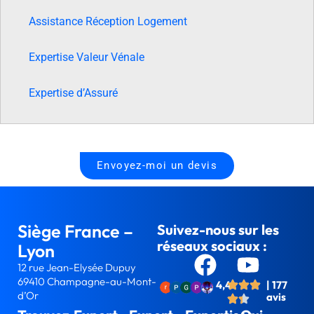
Assistance Réception Logement
Expertise Valeur Vénale
Expertise d’Assuré
Envoyez-moi un devis
Siège France –
Suivez-nous sur les
réseaux sociaux :
Lyon
12 rue Jean-Elysée Dupuy
69410 Champagne-au-Mont-
4,4
| 177
d’Or
avis