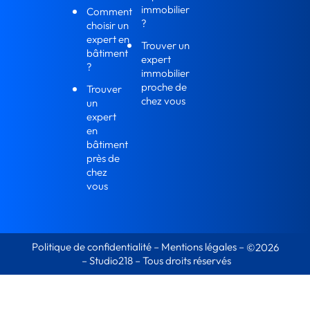
immobilier
Comment
?
choisir un
expert en
Trouver un
bâtiment
expert
?
immobilier
proche de
Trouver
chez vous
un
expert
en
bâtiment
près de
chez
vous
Politique de confidentialité
–
Mentions légales
–
©2026
–
Studio218
– Tous droits réservés