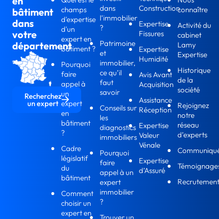
en
dans
Construction
champs
connaître
bâtiment
l’immobilier
d'expertise
dans
Expertise
Activité du
?
d'un
votre
Fissures
cabinet
expert en
Patrimoine
département
Lamy
bâtiment ?
Expertise
et
Expertise
Humidité
immobilier,
Pourquoi
Historique
ce qu’il
faire
Avis Avant
de la
faut
appel à
Acquisition
société
savoir
un
Recherchez
Assistance
expert
un expert
Rejoignez
Conseils sur
Réception
en
notre
les
bâtiment
réseau
Expertise
diagnostics
?
d’experts
Valeur
immobiliers
Vénale
Cadre
Communiqu
Pourquoi
législatif
Expertise
faire
Témoignage
du
d’Assuré
appel à un
bâtiment
Recrutemen
expert
immobilier
Comment
?
choisir un
expert en
Trouver un