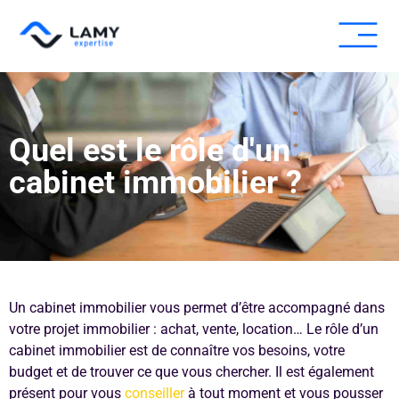
Expertise fissure
Expertise humid
Autres expe
Pour les pros
Quel est le rôle d'un
cabinet immobilier ?
Un cabinet immobilier vous permet d’être accompagné dans
votre projet immobilier : achat, vente, location… Le rôle d’un
cabinet immobilier est de connaître vos besoins, votre
budget et de trouver ce que vous chercher. Il est également
présent pour vous
conseiller
à tout moment et vous pousser