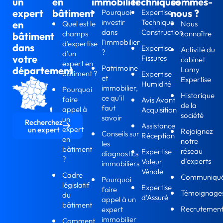
un
en
immobilier
techniques
sommes-
expert
bâtiment
nous ?
Pourquoi
Expertise
investir
Technique
en
Quel est le
Nous
dans
Construction
champs
connaître
bâtiment
l’immobilier
d'expertise
dans
Expertise
Activité du
?
d'un
votre
Fissures
cabinet
expert en
Patrimoine
département
Lamy
bâtiment ?
Expertise
et
Expertise
Humidité
immobilier,
Pourquoi
Historique
ce qu’il
faire
Avis Avant
de la
faut
appel à
Acquisition
société
savoir
un
Recherchez
Assistance
expert
un expert
Rejoignez
Conseils sur
Réception
en
notre
les
bâtiment
réseau
Expertise
diagnostics
?
d’experts
Valeur
immobiliers
Vénale
Cadre
Communiqu
Pourquoi
législatif
Expertise
faire
Témoignage
du
d’Assuré
appel à un
bâtiment
Recrutemen
expert
immobilier
Comment