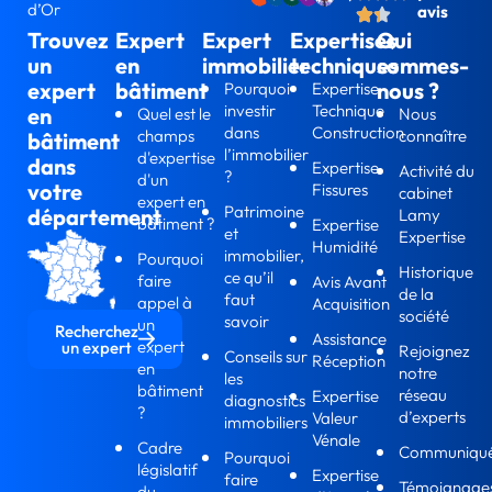
d’Or
avis
Trouvez
Expert
Expert
Expertises
Qui
un
en
immobilier
techniques
sommes-
expert
bâtiment
nous ?
Pourquoi
Expertise
investir
Technique
en
Quel est le
Nous
dans
Construction
champs
connaître
bâtiment
l’immobilier
d'expertise
dans
Expertise
Activité du
?
d'un
votre
Fissures
cabinet
expert en
Patrimoine
département
Lamy
bâtiment ?
Expertise
et
Expertise
Humidité
immobilier,
Pourquoi
Historique
ce qu’il
faire
Avis Avant
de la
faut
appel à
Acquisition
société
savoir
un
Recherchez
Assistance
expert
un expert
Rejoignez
Conseils sur
Réception
en
notre
les
bâtiment
réseau
Expertise
diagnostics
?
d’experts
Valeur
immobiliers
Vénale
Cadre
Communiqu
Pourquoi
législatif
Expertise
faire
Témoignage
du