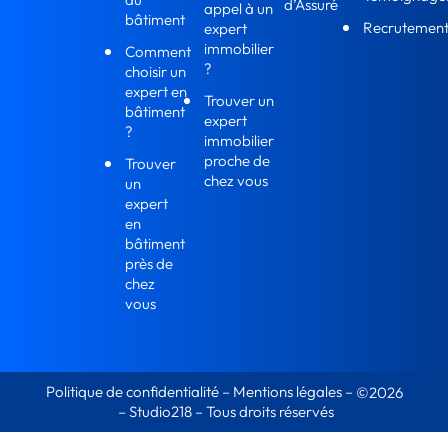
d’Assuré
appel à un
bâtiment
Recrutemen
expert
immobilier
Comment
?
choisir un
expert en
Trouver un
bâtiment
expert
?
immobilier
proche de
Trouver
chez vous
un
expert
en
bâtiment
près de
chez
vous
Politique de confidentialité
–
Mentions légales
–
©2026
–
Studio218
– Tous droits réservés