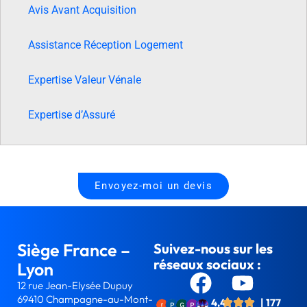
Avis Avant Acquisition
Assistance Réception Logement
Expertise Valeur Vénale
Expertise d’Assuré
Envoyez-moi un devis
Siège France –
Suivez-nous sur les
réseaux sociaux :
Lyon
12 rue Jean-Elysée Dupuy
69410 Champagne-au-Mont-
4,4
| 177