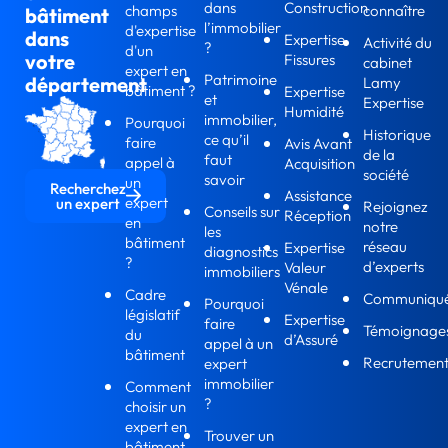
dans
Construction
champs
connaître
bâtiment
l’immobilier
d'expertise
dans
Expertise
Activité du
?
d'un
votre
Fissures
cabinet
expert en
Patrimoine
département
Lamy
bâtiment ?
Expertise
et
Expertise
Humidité
immobilier,
Pourquoi
Historique
ce qu’il
faire
Avis Avant
de la
faut
appel à
Acquisition
société
savoir
un
Recherchez
Assistance
expert
un expert
Rejoignez
Conseils sur
Réception
en
notre
les
bâtiment
réseau
Expertise
diagnostics
?
d’experts
Valeur
immobiliers
Vénale
Cadre
Communiqu
Pourquoi
législatif
Expertise
faire
Témoignage
du
d’Assuré
appel à un
bâtiment
Recrutemen
expert
immobilier
Comment
?
choisir un
expert en
Trouver un
bâtiment