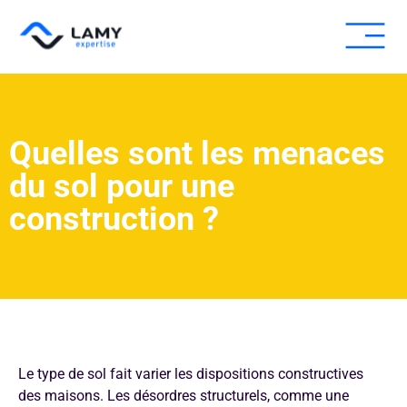
Expertise fissure
Expertise humid
Autres expe
Pour les pros
Quelles sont les menaces
du sol pour une
construction ?
Le type de sol fait varier les dispositions constructives
des maisons. Les désordres structurels, comme une