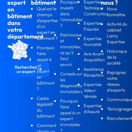
expert
bâtiment
nous ?
Pourquoi
Expertise
investir
Technique
en
Quel est le
Nous
dans
Construction
champs
connaître
bâtiment
l’immobilier
d'expertise
dans
Expertise
Activité du
?
d'un
votre
Fissures
cabinet
expert en
Patrimoine
département
Lamy
bâtiment ?
Expertise
et
Expertise
Humidité
immobilier,
Pourquoi
Historique
ce qu’il
faire
Avis Avant
de la
faut
appel à
Acquisition
société
savoir
un
Recherchez
Assistance
expert
un expert
Rejoignez
Conseils sur
Réception
en
notre
les
bâtiment
réseau
Expertise
diagnostics
?
d’experts
Valeur
immobiliers
Vénale
Cadre
Communiqu
Pourquoi
législatif
Expertise
faire
Témoignage
du
d’Assuré
appel à un
bâtiment
Recrutemen
expert
immobilier
Comment
?
choisir un